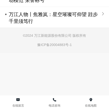
动模范”荣誉称号
万江人物丨焦雅岚：星空璀璨可仰望 跬步
千里须笃行
©
2024 万江新能源股份有限公司 版权所有
豫ICP备20004883号-1
在线留言
电话咨询
在线地图